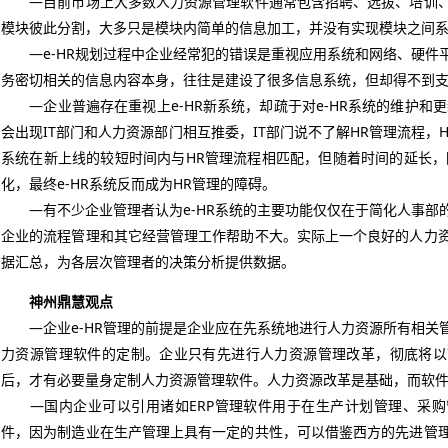
—目前市场上大多数人力资源管理软件通常包含招聘、选拔、培训、
模块彼此分割，大多只是模块内简单的信息加工，并没有实现模块之间
—e-HR规划过程中企业经常犯的错误是重视应用系统和网络、硬件
务密切相关的信息内容本身，往往是建设了很多信息系统，但却得不到
—企业普遍存在重视上e-HR新系统，却疏于对e-HR系统的维护和更
会出现IT部门和人力资源部门相互推委，IT部门说不了解HR管理流程，H
系统在新上线的较短时间内与HR管理流程相匹配，但随着时间的延长，因
化，最终e-HR系统反而成为HR管理的障碍。
—有不少企业管理者认为e-HR系统的主要功能仅仅在于简化人事部
企业的流程管理和其它经营管理工作帮助不大。实际上一个良好的人力
据汇总，为各层次管理者的决策分析提供数据。
神州鼎慧观点
—企业e-HR管理的前提是企业应在先系统地进行人力资源所有相关
力资源管理软件的定制。企业只有先进行人力资源管理改革，彻底将以
后，才有必要量身定制人力资源管理软件。人力资源改革是基础，而软
—国内企业可以引用诸如ERP管理软件用于在生产计划管理、采购
件，因为制造业在生产管理上具有一定的共性，可以借鉴西方的先进管