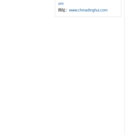
om
网址：
www.chinadinghui.com